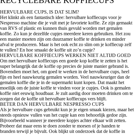
RECYCLEBARE KOFFIECUPS
HERVULBARE CUPS, IS DAT SLIM?
Het klinkt als een fantastisch idee: hervulbare koffiecups voor je
Nespresso machine die je vult met je favoriete koffie. Ze zijn gemaakt
van RVS of plastic en kunnen thuis gevuld worden met gemalen
koffie. Zo kun je dezelfde cupjes meerdere keren gebruiken. Het zou
een manier moeten zijn om duurzamer koffie te drinken en minder
afval te produceren. Maar is het ook echt zo slim om je koffiecup zelf
te vullen? En hoe smaakt de koffie uit zo’n cupje?
HERVULBARE KOFFIECUPS WERKEN NIET ALTIJD GOED
Om met hervulbare koffiecups een goede kop koffie te zetten is het
super belangrijk dat de koffie op precies de juiste manier gebrand is.
Bovendien moet het, om goed te werken in de hervulbare
cups
, heel
fijn en heel nauwkeurig gemalen worden. Veel nauwkeuriger dan de
gemalen koffie die je in de supermarkt kunt kopen. Dat maakt het
moeilijk om de juiste koffie te vinden voor je cupjes. Ook is gemalen
koffie niet eeuwig houdbaar. Je zult aardig door moeten drinken om te
zorgen dat de koffie uit hervulbare koffiecups vers blijft.
BETER DAN HERVULBARE NESPRESSO CUPS
Als je hervulbare cups gebruikt kun je je eigen smaak kiezen, maar het
steeds opnieuw vullen van het cupje kan een behoorlijk gedoe zijn.
Bijvoorbeeld wanneer je meerdere kopjes achter elkaar wilt zetten.
Probeer dat maar eens te doen zonder te morsen of je handen te
branden terwijl je bijvult. Ook blijkt uit onderzoek dat de koffie in