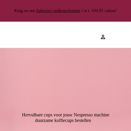
Gratis
100.000+ klanten gingen je
Gemiddelde beoordeling van 4.8
verzending
Krijg nu een
voor
Safecourt melkopschuimer
★★★★★
t.w.v. €84,95 cadeau!
Hervulbare cups voor jouw Nespresso machine
duurzame koffiecups bestellen