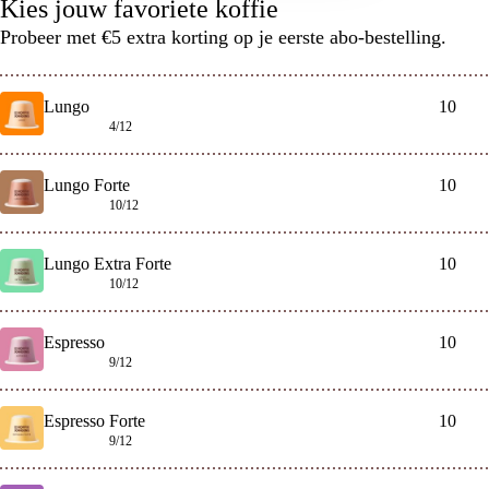
Kies jouw favoriete koffie
Probeer met €5 extra korting op je eerste abo-bestelling.
Lungo
-
+
4/12
Lungo Forte
-
+
10/12
Lungo Extra Forte
-
+
10/12
Espresso
-
+
9/12
Espresso Forte
-
+
9/12