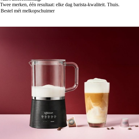
Twee merken, één resultaat: elke dag barista-kwaliteit. Thuis.
Bestel mét melkopschuimer