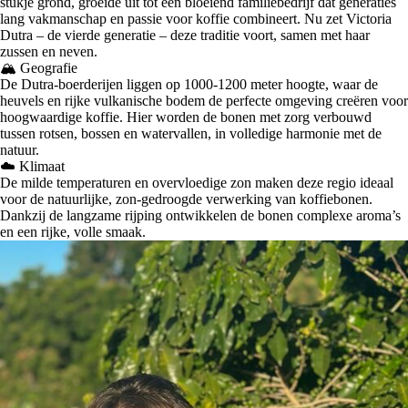
stukje grond, groeide uit tot een bloeiend familiebedrijf dat generaties
lang vakmanschap en passie voor koffie combineert. Nu zet Victoria
Dutra – de vierde generatie – deze traditie voort, samen met haar
zussen en neven.
🏔️
Geografie
De Dutra-boerderijen liggen op 1000-1200 meter hoogte, waar de
heuvels en rijke vulkanische bodem de perfecte omgeving creëren voor
hoogwaardige koffie. Hier worden de bonen met zorg verbouwd
tussen rotsen, bossen en watervallen, in volledige harmonie met de
natuur.
☁️
Klimaat
De milde temperaturen en overvloedige zon maken deze regio ideaal
voor de natuurlijke, zon-gedroogde verwerking van koffiebonen.
Dankzij de langzame rijping ontwikkelen de bonen complexe aroma’s
en een rijke, volle smaak.