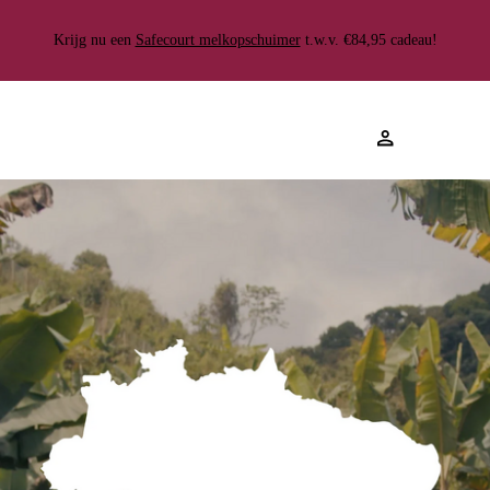
Gratis
100.000+ klanten gingen je
Gemiddelde beoordeling van 4.8
verzending
Krijg nu een
voor
Safecourt melkopschuimer
★★★★★
t.w.v. €84,95 cadeau!