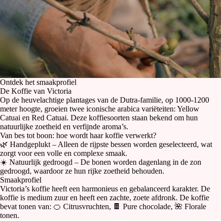
Ontdek het smaakprofiel
De Koffie van Victoria
Op de heuvelachtige plantages van de Dutra-familie, op 1000-1200
meter hoogte, groeien twee iconische arabica variëteiten: Yellow
Catuai en Red Catuai. Deze koffiesoorten staan bekend om hun
natuurlijke zoetheid en verfijnde aroma’s.
Van bes tot boon: hoe wordt haar koffie verwerkt?
🌿 Handgeplukt – Alleen de rijpste bessen worden geselecteerd, wat
zorgt voor een volle en complexe smaak.
☀️ Natuurlijk gedroogd – De bonen worden dagenlang in de zon
gedroogd, waardoor ze hun rijke zoetheid behouden.
Smaakprofiel
Victoria’s koffie heeft een harmonieus en gebalanceerd karakter. De
koffie is medium zuur en heeft een zachte, zoete afdronk. De koffie
bevat tonen van: 🍊 Citrusvruchten, 🍫 Pure chocolade, 🌺 Florale
tonen.