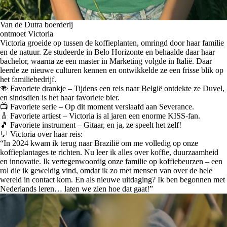
Van de Dutra boerderij
ontmoet Victoria
Victoria groeide op tussen de koffieplanten, omringd door haar familie
en de natuur. Ze studeerde in Belo Horizonte en behaalde daar haar
bachelor, waarna ze een master in Marketing volgde in Italië. Daar
leerde ze nieuwe culturen kennen en ontwikkelde ze een frisse blik op
het familiebedrijf.
🍻
Favoriete drankje
– Tijdens een reis naar België ontdekte ze Duvel,
en sindsdien is het haar favoriete bier.
📺
Favoriete serie
– Op dit moment verslaafd aan Severance.
🎸
Favoriete artiest
– Victoria is al jaren een enorme KISS-fan.
🎵
Favoriete instrumen
t – Gitaar, en ja, ze speelt het zelf!
💬 Victoria over haar reis:
“In 2024 kwam ik terug naar Brazilië om me volledig op onze
koffieplantages te richten. Nu leer ik alles over koffie, duurzaamheid
en innovatie. Ik vertegenwoordig onze familie op koffiebeurzen – een
rol die ik geweldig vind, omdat ik zo met mensen van over de hele
wereld in contact kom. En als nieuwe uitdaging? Ik ben begonnen met
Nederlands leren… laten we zien hoe dat gaat!”