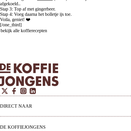
afgekoeld..
Stap 3: Top af met gingerbeer.
Stap 4: Voeg daarna het bolletje ijs toe.
Voila, geniet! ❤️
[/one_third]
bekijk alle koffierecepten
Twitter
Facebook
Instagram
Linkedin
DIRECT NAAR
DE KOFFIEJONGENS