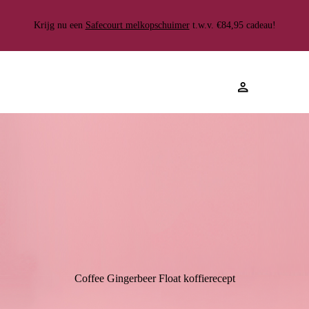
Gratis
100.000+ klanten gingen je
Gemiddelde beoordeling van 4.8
verzending
Krijg nu een
voor
Safecourt melkopschuimer
★★★★★
t.w.v. €84,95 cadeau!
Coffee Gingerbeer Float koffierecept