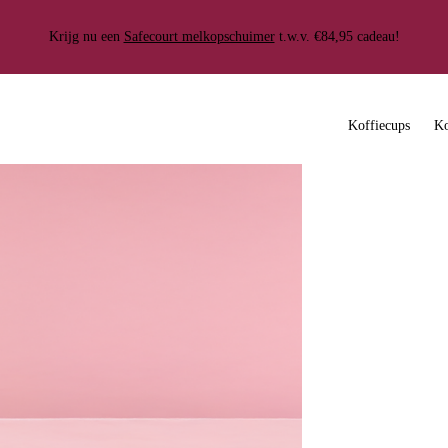
verzending
100.000+ klanten gingen je voor
Gemiddelde beoordeling van 4.
Krijg nu een
Safecourt melkopschuimer
t.w.v. €84,95 cadeau!
Koffiecups
Ko