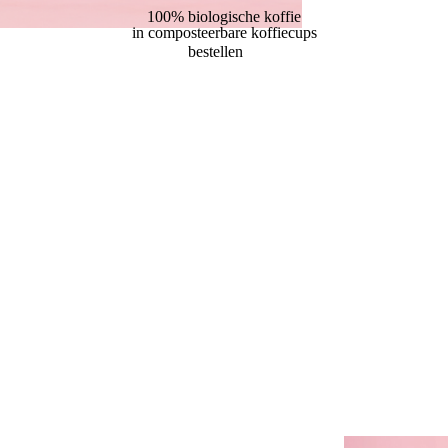
100% biologische koffie
in composteerbare koffiecups
bestellen