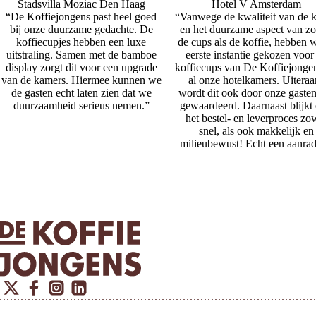
Stadsvilla Moziac Den Haag
Hotel V Amsterdam
“De Koffiejongens past heel goed
“Vanwege de kwaliteit van de k
bij onze duurzame gedachte. De
en het duurzame aspect van z
koffiecupjes hebben een luxe
de cups als de koffie, hebben w
uitstraling. Samen met de bamboe
eerste instantie gekozen voor
display zorgt dit voor een upgrade
koffiecups van De Koffiejonge
van de kamers. Hiermee kunnen we
al onze hotelkamers. Uiteraa
de gasten echt laten zien dat we
wordt dit ook door onze gasten
duurzaamheid serieus nemen.”
gewaardeerd. Daarnaast blijkt
het bestel- en leverproces zo
snel, als ook makkelijk en
milieubewust! Echt een aanrad
Twitter
Facebook
Instagram
Linkedin