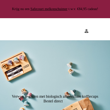
Gratis
100.000+ klanten gingen je
Gemiddelde beoordeling van 4.8
verzending
Krijg nu een
voor
Safecourt melkopschuimer
★★★★★
t.w.v. €84,95 cadeau!
Verwen je gasten met biologisch afbreekbare koffiecups
Bestel direct