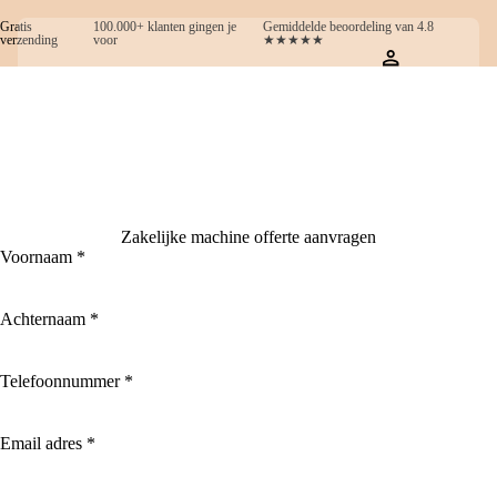
Gratis
100.000+ klanten gingen je
Gemiddelde beoordeling van 4.8
verzending
voor
★★★★★
Zakelijke machine offerte aanvragen
Voornaam
*
Achternaam
*
Telefoonnummer
*
Email adres
*