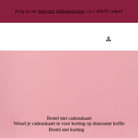
Gratis
100.000+ klanten gingen je
Gemiddelde beoordeling van 4.8
verzending
Krijg nu een
voor
Safecourt melkopschuimer
★★★★★
t.w.v. €84,95 cadeau!
Bestel met cadeaukaart
Wissel je cadeaukaart in voor korting op duurzame koffie
Bestel met korting