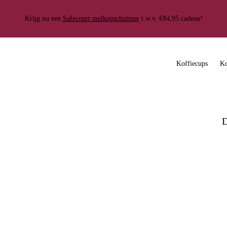
verzending
100.000+ klanten gingen je voor
Gemiddelde beoordeling van 4.
Krijg nu een
Safecourt melkopschuimer
t.w.v. €84,95 cadeau!
Koffiecups
Ko